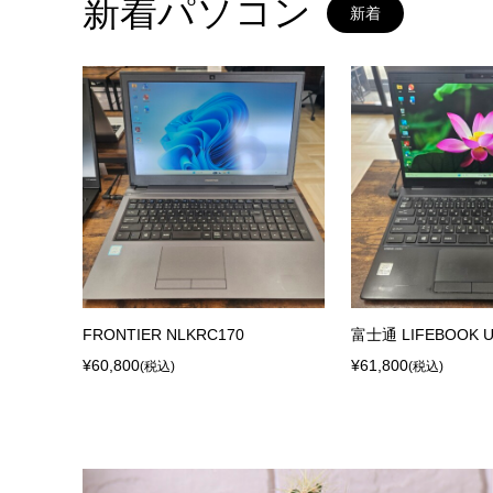
新着パソコン
新着
X
FRONTIER NLKRC170
富士通 LIFEBOOK U
¥60,800
¥61,800
(税込)
(税込)