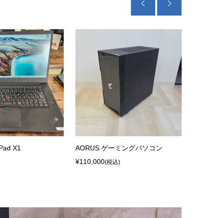


Pad X1
AORUS ゲーミングパソコン
HP 250
¥110,000
¥62,80
(税込)