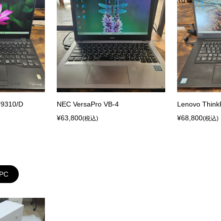
9310/D
NEC VersaPro VB-4
Lenovo Think
¥63,800
¥68,800
(税込)
(税込)
PC