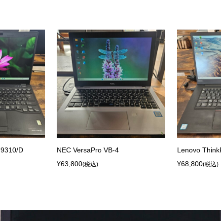
9310/D
NEC VersaPro VB-4
Lenovo Think
¥63,800
¥68,800
(税込)
(税込)